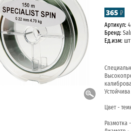
365
₽
Артикул:
4
Бренд:
Sa
Ед.изм:
шт
Специальн
Высокопро
калиброва
Устойчива
Цвет - те
Размотка -
Диаметр -