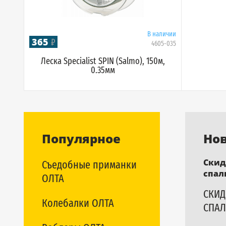
В наличии
365
₽
4605-035
Леска Specialist SPIN (Salmo), 150м,
0.35мм
Популярное
Но
Скид
Съедобные приманки
спал
ОЛТА
СКИД
Колебалки ОЛТА
СПАЛ