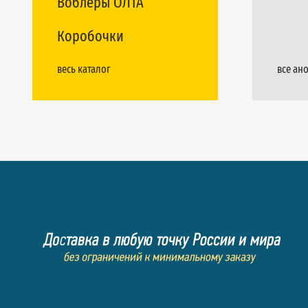
Воблеры ОЛТА
Коробочки
весь каталог
все ан