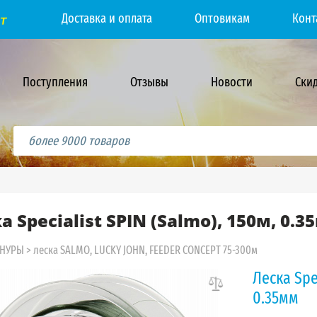
Доставка и оплата
Оптовикам
Конт
Поступления
Отзывы
Новости
Ски
а Specialist SPIN (Salmo), 150м, 0.
ШНУРЫ
>
леска SALMO, LUCKY JOHN, FEEDER CONCEPT 75-300м
Леска Spec
0.35мм