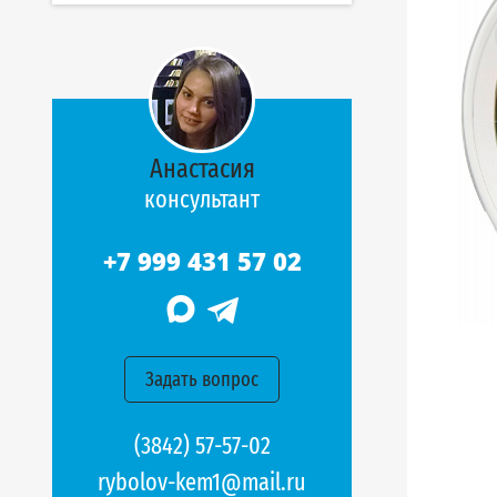
Анастасия
консультант
+7 999 431 57 02
Задать вопрос
(3842) 57-57-02
rybolov-kem1@mail.ru