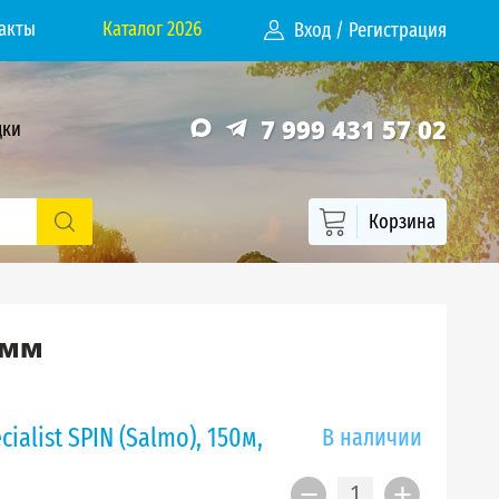
акты
Каталог 2026
Вход
/
Регистрация
7 999 431 57 02
дки
Корзина
35мм
ialist SPIN (Salmo), 150м,
В наличии