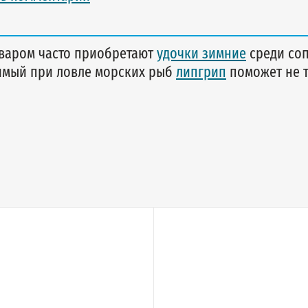
оваром часто приобретают
удочки зимние
среди соп
имый при ловле морских рыб
липгрип
поможет не т