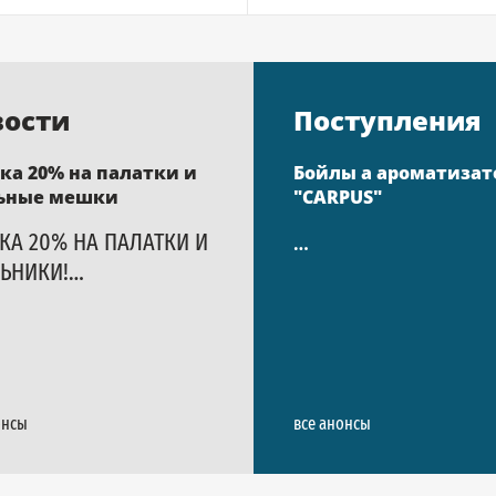
вости
Поступления
ка 20% на палатки и
Бойлы а ароматиза
ьные мешки
"CARPUS"
КА 20% НА ПАЛАТКИ И
…
ЬНИКИ!…
онсы
все анонсы