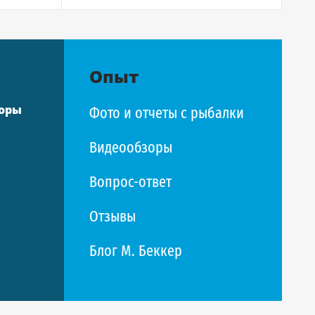
Опыт
торы
Фото и отчеты с рыбалки
Видеообзоры
Вопрос-ответ
Отзывы
Блог М. Беккер