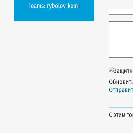
Teams:
rybolov-kem1
Обновить
Отправит
С этим т