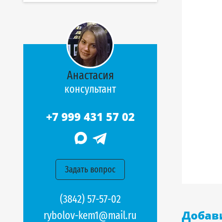
Анастасия
консультант
+7 999 431 57 02
Задать вопрос
(3842) 57-57-02
Добав
rybolov-kem1@mail.ru