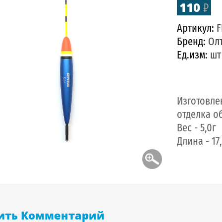
110
₽
Артикул:
F
Бренд:
Ол
Ед.изм:
шт
Изготовле
отделка о
Вес - 5,0г
Длина - 17
ить Комментарий