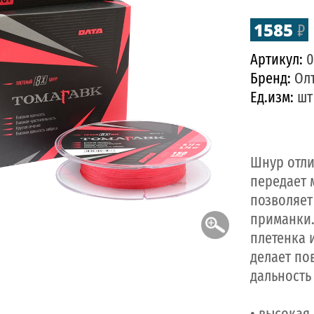
1585
₽
Артикул:
0
Бренд:
Ол
Ед.изм:
шт
Шнур отли
передает 
позволяет
приманки.
плетенка 
делает по
дальность
• высокая