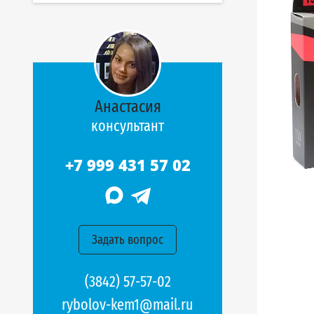
Анастасия
консультант
+7 999 431 57 02
Задать вопрос
(3842) 57-57-02
rybolov-kem1@mail.ru