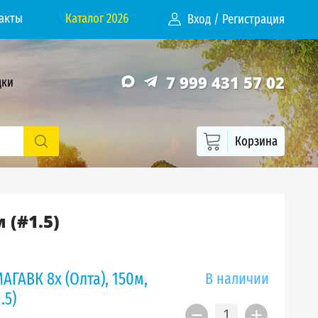
акты
Каталог 2026
Вход
/
Регистрация
7 999 431 57 02
дки
Корзина
 (#1.5)
ГАВК 8х (Олта), 150м,
В наличии
.5)