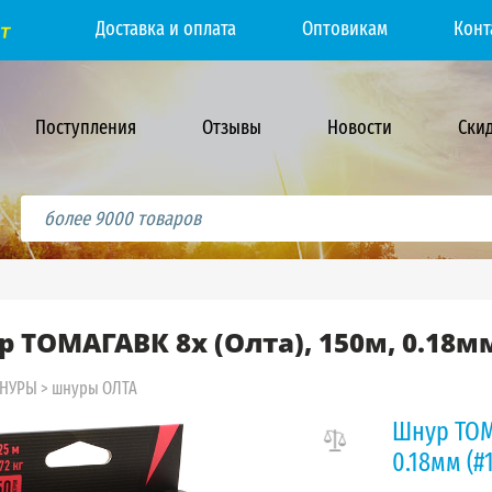
Доставка и оплата
Оптовикам
Конт
Поступления
Отзывы
Новости
Ски
 ТОМАГАВК 8х (Олта), 150м, 0.18мм
ШНУРЫ
>
шнуры ОЛТА
Шнур ТОМА
0.18мм (#1