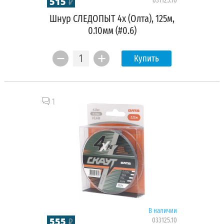
515
031125.10
₽
Шнур СЛЕДОПЫТ 4х (Олта), 125м,
0.10мм (#0.6)
Купить
1
В наличии
555
033125.10
₽