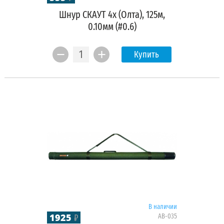
Шнур СКАУТ 4х (Олта), 125м,
0.10мм (#0.6)
Купить
В наличии
1925
AB-035
₽